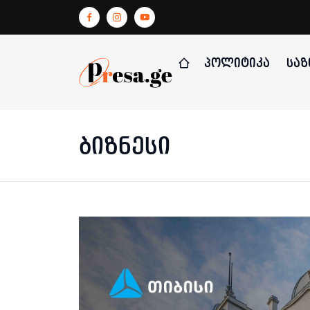
ᲞᲝᲚᲘᲢᲘᲙᲐ
ᲡᲐᲖ
ბიზნესი