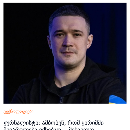
ტექნოლოგიები
ჟურნალისტი: ამბობენ, რომ ყირიმში
მხიარულება იქნებაო… მიხაილო