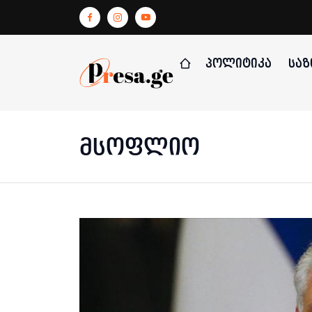
ᲞᲝᲚᲘᲢᲘᲙᲐ
ᲡᲐᲖ
მსოფლიო