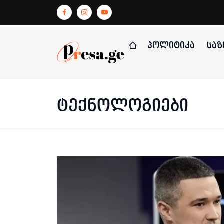
ᲞᲝᲚᲘᲢᲘᲙᲐ
ᲡᲐᲖ
ტექნოლოგიები