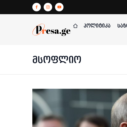
ᲞᲝᲚᲘᲢᲘᲙᲐ
ᲡᲐᲖ
მსოფლიო