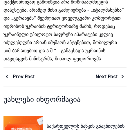
ფაქტობრივად
გამოიწვია
არა
მოწინააღმდეგის
დასუსტება
,
არამედ
მისი
გაძლიერება
- „
იტალმასებსა
“
და
„
გერანებს
“
შეუძლიათ
ყოველგვარი
კომფორტით
იფრინონ
უკრაინის
ტერიტორიაზე
მაშინ
,
როდესაც
უკრაინული
უპილოტო
საფრენი
აპარატები
კვლავ
იძულებულნი
არიან
იმუშაონ
ანტენებით
,
მობილური
სიმ
-
ბარათებით
და
ა
.
შ
.“
-
განაცხადა უკრაინის
თავდაცვის მინისტრმა,
მიხაილ
ფედოროვმა
.
Prev Post
Next Post
უახლესი ინფორმაცია
საქართველოს ბანკის გზავნილების