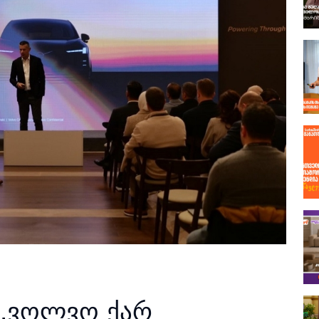
 „ვოლვო ქარ