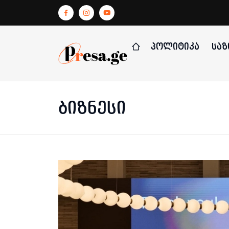
ᲞᲝᲚᲘᲢᲘᲙᲐ
ᲡᲐᲖ
ბიზნესი