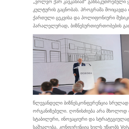
„ვოლვო ქარ კავკასიამ“
განსაკუთრებული 
კულტურის გაცნობას. პროგრამა
მოიცავდა
ქართულ
ი
ცეკვ
ისა
და პოლიფონიური
მუსიკ
პარალელურად
, ბიზნესურთიერთობების გ
წლევანდელი
ბიზნესკონფერენცია
სრულა
ორგანიზებული. ღონისძიება
არა მხოლოდ ბ
სტაბილური, ინოვაციური და სტრატეგიულად
საშუალება.
კონფერენცია ხელს უწყობს Volv