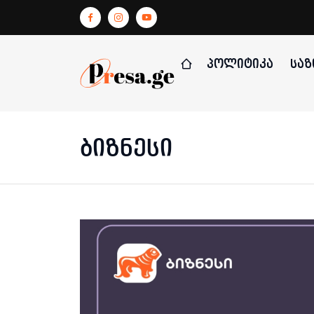
ᲞᲝᲚᲘᲢᲘᲙᲐ
ᲡᲐᲖ
ბიზნესი