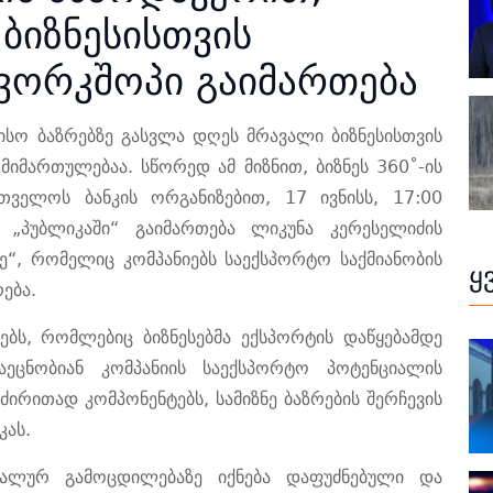
ბიზნესისთვის
 ვორკშოპი გაიმართება
ისო
ბაზრებზე
გასვლა
დღეს
მრავალი
ბიზნესისთვის
მიმართულებაა
.
სწორედ
ამ
მიზნით
,
ბიზნეს
360˚-
ის
რთველოს
ბანკის ორგანიზებით,
17
ივნისს
, 17:00
, „
პუბლიკაში
“
გაიმართება
ლიკუნა
კერესელიძის
ე
“,
რომელიც
კომპანიებს
საექსპორტო
საქმიანობის
ყ
რება
.
ებს
,
რომლებიც
ბიზნესებმა
ექსპორტის
დაწყებამდე
აეცნობიან
კომპანიის
საექსპორტო
პოტენციალის
ძირითად
კომპონენტებს
,
სამიზნე
ბაზრების
შერჩევის
კას
.
ალურ
გამოცდილებაზე
იქნება
დაფუძნებული
და