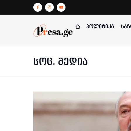
ᲞᲝᲚᲘᲢᲘᲙᲐ
ᲡᲐᲖ
სოც. მედია