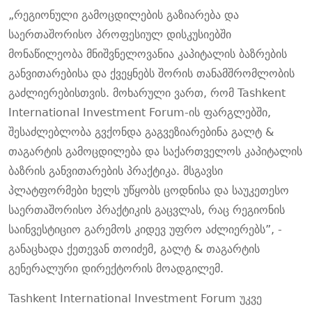
„
რეგიონული
გამოცდილების
გაზიარება
და
საერთაშორისო
პროფესიულ
დისკუსიებში
მონაწილეობა
მნიშვნელოვანია
კაპიტალის
ბაზრების
განვითარებისა
და
ქვეყნებს
შორის
თანამშრომლობის
გაძლიერებისთვის
.
მოხარული
ვართ
,
რომ
Tashkent
International Investment Forum-
ის
ფარგლებში
,
შესაძლებლობა
გვქონდა
გაგვეზიარებინა
გალტ
&
თაგარტის
გამოცდილება
და
საქართველოს
კაპიტალის
ბაზრის
განვითარების
პრაქტიკა
.
მსგავსი
პლატფორმები
ხელს
უწყობს
ცოდნისა
და
საუკეთესო
საერთაშორისო
პრაქტიკის
გაცვლას
,
რაც
რეგიონის
საინვესტიციო
გარემოს
კიდევ
უფრო
აძლიერებს
”, -
განაცხადა
ქეთევან
თოიძემ
,
გალტ
&
თაგარტის
გენერალური
დირექტორის
მოადგილემ
.
Tashkent International Investment Forum
უკვე