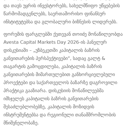
და
თავს
უყრის
ინვესტორებს
,
სახელმწიფო
უწყებების
წარმომადგენლებს
,
საერთაშორისო
ფინანსურ
ინსტიტუტებსა
და
გლობალური
ბიზნესის
ლიდერებს
.
ფორუმის
ფარგლებში
ქეთევან
თოიძე
მონაწილეობდა
Avesta Capital Markets Day 2026-
ის
პანელურ
დისკუსიაში
– „
უზბეკეთში
კაპიტალის
ბაზრის
განვითარების
პერსპექტივები
“,
სადაც
გალტ
&
თაგარტის
გამოცდილება
,
კაპიტალის
ბაზრის
განვითარების
მიმართულებით
განხორციელებული
პროექტები
და
საქართველოს
ბაზარზე
დაგროვილი
პრაქტიკა
გააზიარა
.
დისკუსიის
მონაწილეებმა
იმსჯელეს
კაპიტალის
ბაზრის
განვითარების
შესაძლებლობებზე
,
კაპიტალის
მოზიდვის
ინსტრუმენტებსა
და
რეგიონული
თანამშრომლობის
მნიშვნელობაზე
.