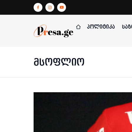
ᲞᲝᲚᲘᲢᲘᲙᲐ
ᲡᲐᲖ
მსოფლიო