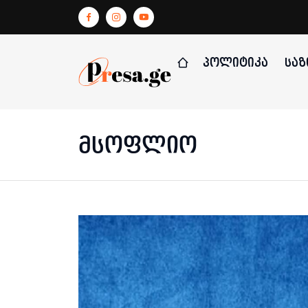
ᲞᲝᲚᲘᲢᲘᲙᲐ
ᲡᲐᲖ
მსოფლიო