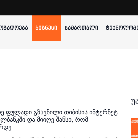
ᲝᲒᲐᲓᲝᲔᲑᲐ
ᲑᲘᲖᲜᲔᲡᲘ
ᲡᲐᲛᲐᲠᲗᲐᲚᲘ
ᲢᲔᲥᲜᲝᲚᲝᲒᲘ
უ
ე ფულადი გზავნილი თიბისის ინტერნეტ
ილბანკში და მიიღე შანსი, რომ
ქრდე