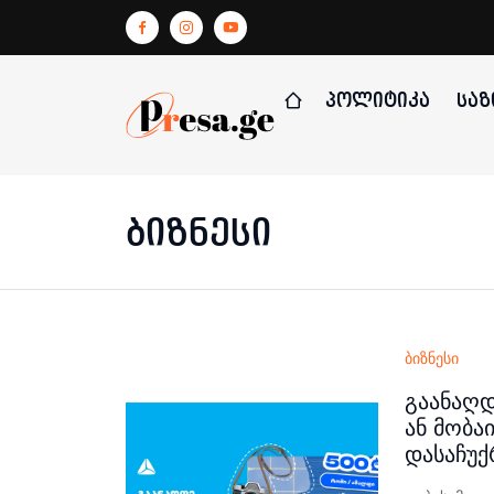
ᲞᲝᲚᲘᲢᲘᲙᲐ
ᲡᲐᲖ
ბიზნესი
ბიზნესი
გაანაღდ
ან მობა
დასაჩუ